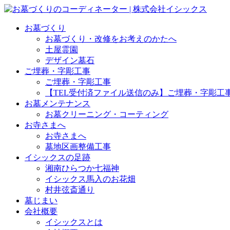
お墓づくり
お墓づくり・改修をお考えのかたへ
土屋霊園
デザイン墓石
ご埋葬・字彫工事
ご埋葬・字彫工事
【TEL受付済ファイル送信のみ】ご埋葬・字彫工
お墓メンテナンス
お墓クリーニング・コーティング
お寺さまへ
お寺さまへ
墓地区画整備工事
イシックスの足跡
湘南ひらつか七福神
イシックス馬入のお花畑
村井弦斎通り
墓じまい
会社概要
イシックスとは