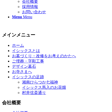
会社概要
採用情報
お問い合わせ
Menu
Menu
メインメニュー
ホーム
イシックスとは
お墓づくり・改修をお考えのかたへ
ご埋葬・字彫工事
デザイン墓石
お寺さまへ
イシックスの足跡
湘南ひらつか七福神
イシックス馬入のお花畑
村井弦斎通り
会社概要