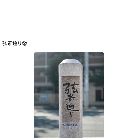
弦斎通り②