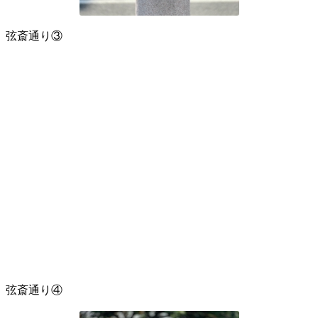
弦斎通り③
弦斎通り④