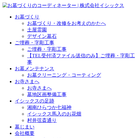
お墓づくり
お墓づくり・改修をお考えのかたへ
土屋霊園
デザイン墓石
ご埋葬・字彫工事
ご埋葬・字彫工事
【TEL受付済ファイル送信のみ】ご埋葬・字彫工
事
お墓メンテナンス
お墓クリーニング・コーティング
お寺さまへ
お寺さまへ
墓地区画整備工事
イシックスの足跡
湘南ひらつか七福神
イシックス馬入のお花畑
村井弦斎通り
墓じまい
会社概要