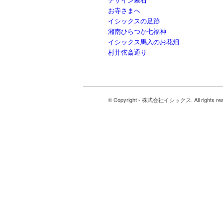
お寺さまへ
イシックスの足跡
湘南ひらつか七福神
イシックス馬入のお花畑
村井弦斎通り
© Copyright - 株式会社イシックス. All rights res