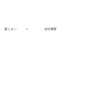
墓じまい
会社概要
メ
イ
ン
メ
ニ
ュ