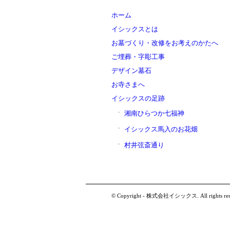
ホーム
イシックスとは
お墓づくり・改修をお考えのかたへ
ご埋葬・字彫工事
デザイン墓石
お寺さまへ
イシックスの足跡
湘南ひらつか七福神
イシックス馬入のお花畑
村井弦斎通り
© Copyright - 株式会社イシックス. All rights res