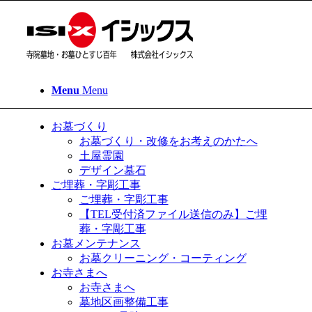
Menu
Menu
お墓づくり
お墓づくり・改修をお考えのかたへ
土屋霊園
デザイン墓石
ご埋葬・字彫工事
ご埋葬・字彫工事
【TEL受付済ファイル送信のみ】ご埋
葬・字彫工事
お墓メンテナンス
お墓クリーニング・コーティング
お寺さまへ
お寺さまへ
墓地区画整備工事