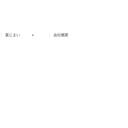
墓じまい
会社概要
16975