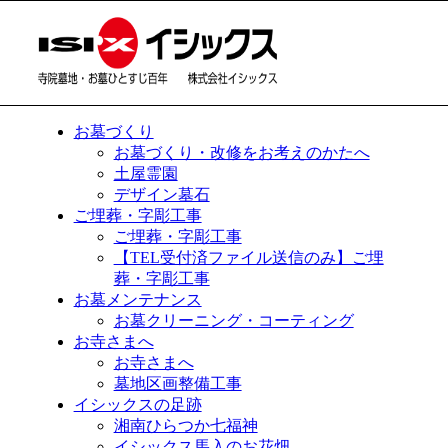
お墓づくり
お墓づくり・改修をお考えのかたへ
土屋霊園
デザイン墓石
ご埋葬・字彫工事
ご埋葬・字彫工事
【TEL受付済ファイル送信のみ】ご埋
葬・字彫工事
お墓メンテナンス
お墓クリーニング・コーティング
お寺さまへ
お寺さまへ
墓地区画整備工事
イシックスの足跡
湘南ひらつか七福神
イシックス馬入のお花畑