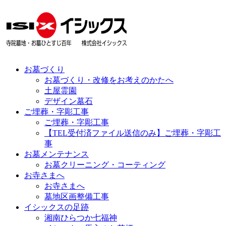
お墓づくり
お墓づくり・改修をお考えのかたへ
土屋霊園
デザイン墓石
ご埋葬・字彫工事
ご埋葬・字彫工事
【TEL受付済ファイル送信のみ】ご埋葬・字彫工
事
お墓メンテナンス
お墓クリーニング・コーティング
お寺さまへ
お寺さまへ
墓地区画整備工事
イシックスの足跡
湘南ひらつか七福神