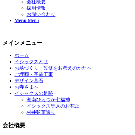
会社概要
採用情報
お問い合わせ
Menu
Menu
メインメニュー
ホーム
イシックスとは
お墓づくり・改修をお考えのかたへ
ご埋葬・字彫工事
デザイン墓石
お寺さまへ
イシックスの足跡
湘南ひらつか七福神
イシックス馬入のお花畑
村井弦斎通り
会社概要