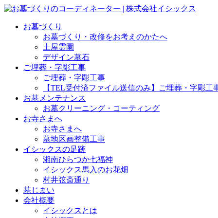
お墓づくり
お墓づくり・改修をお考えのかたへ
土屋霊園
デザイン墓石
ご埋葬・字彫工事
ご埋葬・字彫工事
【TEL受付済ファイル送信のみ】ご埋葬・字彫工
お墓メンテナンス
お墓クリーニング・コーティング
お寺さまへ
お寺さまへ
墓地区画整備工事
イシックスの足跡
湘南ひらつか七福神
イシックス馬入のお花畑
村井弦斎通り
墓じまい
会社概要
イシックスとは