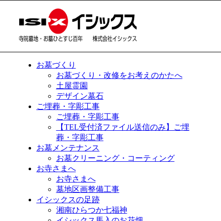
お墓づくり
お墓づくり・改修をお考えのかたへ
土屋霊園
デザイン墓石
ご埋葬・字彫工事
ご埋葬・字彫工事
【TEL受付済ファイル送信のみ】ご埋
葬・字彫工事
お墓メンテナンス
お墓クリーニング・コーティング
お寺さまへ
お寺さまへ
墓地区画整備工事
イシックスの足跡
湘南ひらつか七福神
イシックス馬入のお花畑