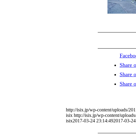
Facebo
Share 
Share o
Share 
http://isix.jp/wp-content/uploads/
isix
http://isix.jp/wp-content/uplo
isix
2017-03-24 23:14:49
2017-03-24