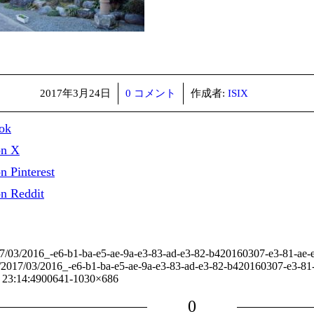
/
/
2017年3月24日
0 コメント
作成者:
ISIX
ok
on X
n Pinterest
on Reddit
2017/03/2016_-e6-b1-ba-e5-ae-9a-e3-83-ad-e3-82-b420160307-e3-81-ae
ads/2017/03/2016_-e6-b1-ba-e5-ae-9a-e3-83-ad-e3-82-b420160307-e3-8
 23:14:49
00641-1030×686
0