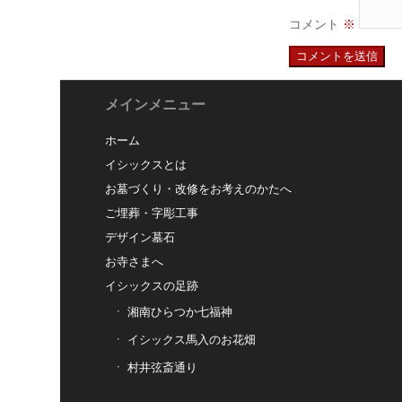
コメント
※
メインメニュー
ホーム
イシックスとは
お墓づくり・改修をお考えのかたへ
ご埋葬・字彫工事
デザイン墓石
お寺さまへ
イシックスの足跡
湘南ひらつか七福神
イシックス馬入のお花畑
村井弦斎通り