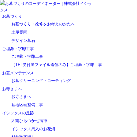
お墓づくり
お墓づくり・改修をお考えのかたへ
土屋霊園
デザイン墓石
ご埋葬・字彫工事
ご埋葬・字彫工事
【TEL受付済ファイル送信のみ】ご埋葬・字彫工事
お墓メンテナンス
お墓クリーニング・コーティング
お寺さまへ
お寺さまへ
墓地区画整備工事
イシックスの足跡
湘南ひらつか七福神
イシックス馬入のお花畑
村井弦斎通り