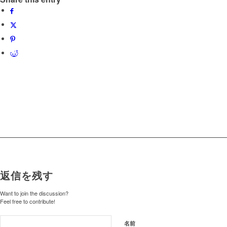
返信を残す
Want to join the discussion?
Feel free to contribute!
名前