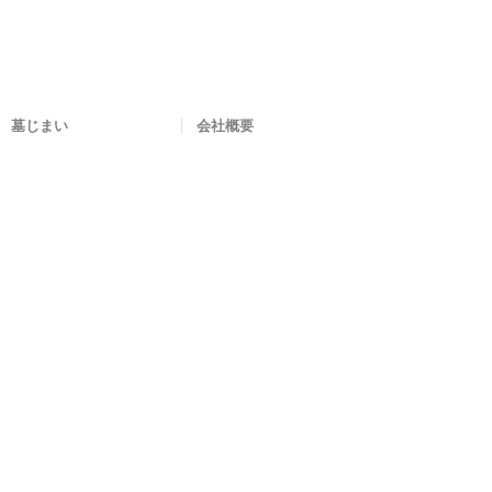
墓じまい
会社概要
RELIEF
Share
this
entry
2017
年
3
月
24