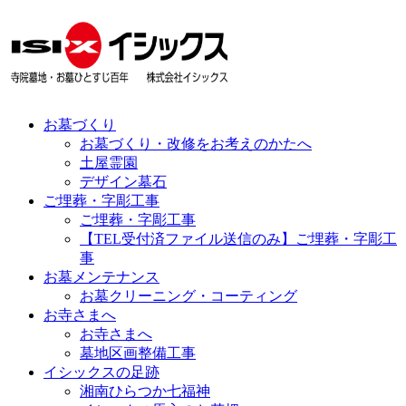
お墓づくり
お墓づくり・改修をお考えのかたへ
土屋霊園
デザイン墓石
ご埋葬・字彫工事
ご埋葬・字彫工事
【TEL受付済ファイル送信のみ】ご埋葬・字彫工
事
お墓メンテナンス
お墓クリーニング・コーティング
お寺さまへ
お寺さまへ
墓地区画整備工事
イシックスの足跡
湘南ひらつか七福神