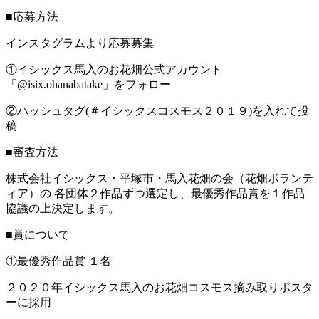
■応募方法
インスタグラムより応募募集
①イシックス馬入のお花畑公式アカウント
「@isix.ohanabatake」をフォロー
②ハッシュタグ(＃イシックスコスモス２０１９)を入れて投
稿
■審査方法
株式会社イシックス・平塚市・馬入花畑の会（花畑ボランテ
ィア）の 各団体２作品ずつ選定し、最優秀作品賞を１作品
協議の上決定します。
■賞について
①最優秀作品賞 １名
２０２０年イシックス馬入のお花畑コスモス摘み取りポスタ
ーに採用