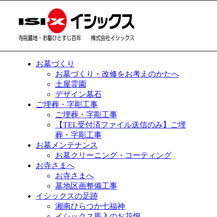
お墓づくり
お墓づくり・改修をお考えのかたへ
土屋霊園
デザイン墓石
ご埋葬・字彫工事
ご埋葬・字彫工事
【TEL受付済ファイル送信のみ】ご埋
葬・字彫工事
お墓メンテナンス
お墓クリーニング・コーティング
お寺さまへ
お寺さまへ
墓地区画整備工事
イシックスの足跡
湘南ひらつか七福神
イシックス馬入のお花畑