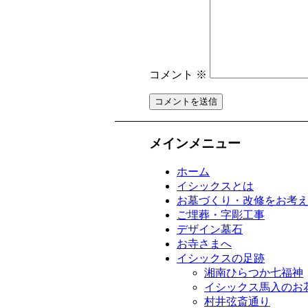
コメント
※
メインメニュー
ホーム
イシックスとは
お墓づくり・改修をお考
ご埋葬・字彫工事
デザイン墓石
お寺さまへ
イシックスの足跡
湘南ひらつか七福神
イシックス馬入のお
村井弦斎通り