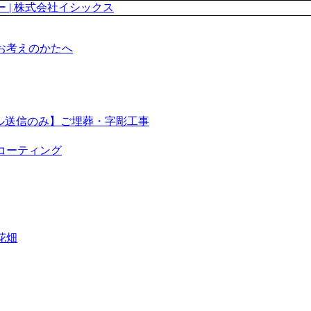
お考えのかたへ
イル送信のみ】ご埋葬・字彫工事
コーティング
花畑