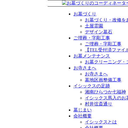
お墓づくり
お墓づくり・改修を
土屋霊園
デザイン墓石
ご埋葬・字彫工事
ご埋葬・字彫工事
【TEL受付済ファ
お墓メンテナンス
お墓クリーニング・
お寺さまへ
お寺さまへ
墓地区画整備工事
イシックスの足跡
湘南ひらつか七福神
イシックス馬入のお
村井弦斎通り
墓じまい
会社概要
イシックスとは
会社概要