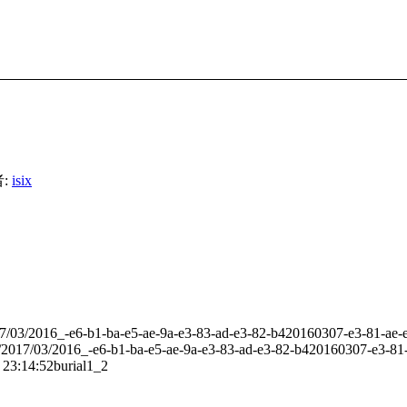
:
isix
2017/03/2016_-e6-b1-ba-e5-ae-9a-e3-83-ad-e3-82-b420160307-e3-81-ae
ads/2017/03/2016_-e6-b1-ba-e5-ae-9a-e3-83-ad-e3-82-b420160307-e3-8
 23:14:52
burial1_2