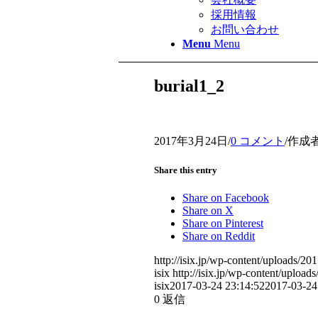
採用情報
お問い合わせ
Menu
Menu
burial1_2
2017年3月24日
/
0 コメント
/
作成者
Share this entry
Share on Facebook
Share on X
Share on Pinterest
Share on Reddit
http://isix.jp/wp-content/uploads/
isix
http://isix.jp/wp-content/uplo
isix
2017-03-24 23:14:52
2017-03-24
0
返信