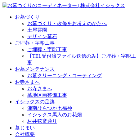
お墓づくり
お墓づくり・改修をお考えのかたへ
土屋霊園
デザイン墓石
ご埋葬・字彫工事
ご埋葬・字彫工事
【TEL受付済ファイル送信のみ】ご埋葬・字彫工
事
お墓メンテナンス
お墓クリーニング・コーティング
お寺さまへ
お寺さまへ
墓地区画整備工事
イシックスの足跡
湘南ひらつか七福神
イシックス馬入のお花畑
村井弦斎通り
墓じまい
会社概要