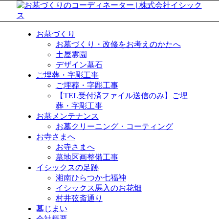
お墓づくり
お墓づくり・改修をお考えのかたへ
土屋霊園
デザイン墓石
ご埋葬・字彫工事
ご埋葬・字彫工事
【TEL受付済ファイル送信のみ】ご埋
葬・字彫工事
お墓メンテナンス
お墓クリーニング・コーティング
お寺さまへ
お寺さまへ
墓地区画整備工事
イシックスの足跡
湘南ひらつか七福神
イシックス馬入のお花畑
村井弦斎通り
墓じまい
会社概要