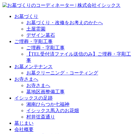
お墓づくり
お墓づくり・改修をお考えのかたへ
土屋霊園
デザイン墓石
ご埋葬・字彫工事
ご埋葬・字彫工事
【TEL受付済ファイル送信のみ】ご埋葬・字彫工
事
お墓メンテナンス
お墓クリーニング・コーティング
お寺さまへ
お寺さまへ
墓地区画整備工事
イシックスの足跡
湘南ひらつか七福神
イシックス馬入のお花畑
村井弦斎通り
墓じまい
会社概要