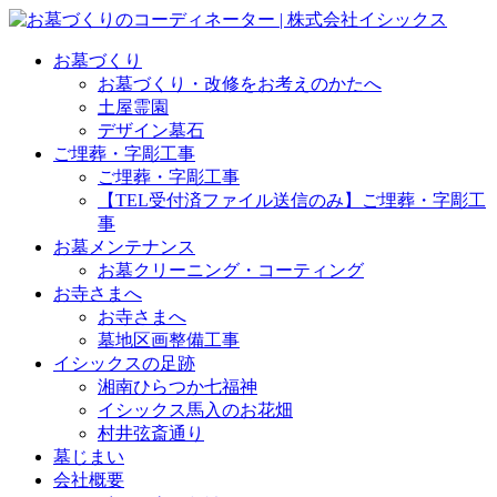
お墓づくり
お墓づくり・改修をお考えのかたへ
土屋霊園
デザイン墓石
ご埋葬・字彫工事
ご埋葬・字彫工事
【TEL受付済ファイル送信のみ】ご埋葬・字彫工
事
お墓メンテナンス
お墓クリーニング・コーティング
お寺さまへ
お寺さまへ
墓地区画整備工事
イシックスの足跡
湘南ひらつか七福神
イシックス馬入のお花畑
村井弦斎通り
墓じまい
会社概要