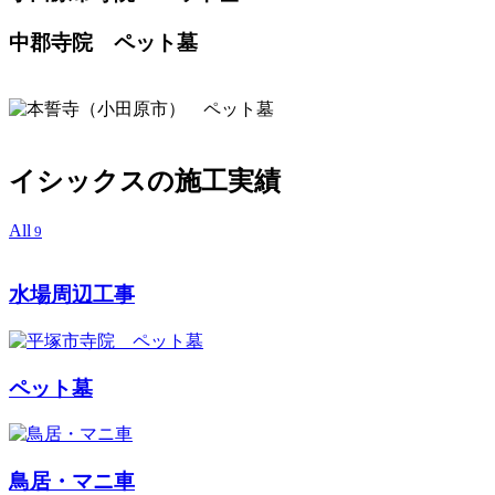
中郡寺院 ペット墓
イシックスの施工実績
All
9
水場周辺工事
ペット墓
鳥居・マニ車